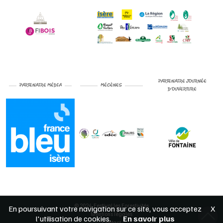
PARTENAIRE JOURNÉE
PARTENAIRE MÉDIA
MÉCÈNES
D’OUVERTURE
© 2024
Festival les Forestivités
En poursuivant votre navigation sur ce site, vous acceptez
X
Mentions légales
l'utilisation de cookies.
En savoir plus
Contact