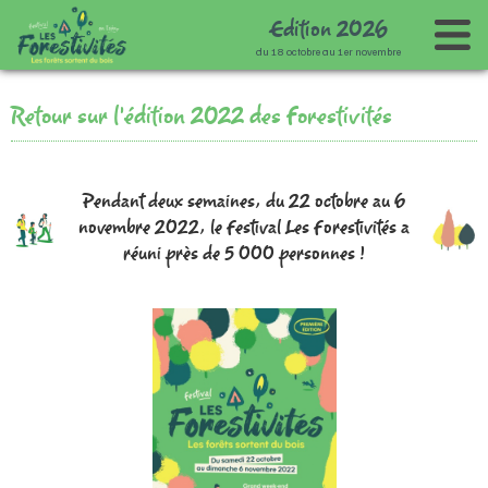
Edition
2
0
2
6
du 18 octobre au 1er novembre
Accueil
Retour sur l'édition 2022 des Forestivités
Le festival
Programme
Présentation
Pendant deux semaines, du 22 octobre au 6
Infos pratiques
Les co-porteurs
Agenda
novembre 2022, le Festival Les Forestivités a
Archives
Carte des animations
réuni près de 5 000 personnes !
Partenaires
Agenda des éditions précédentes
Journée d'ouverture - 18 octobre
Espace presse
Retour sur les Forestivités 2022
Partenaires
Spectacle
Contact
Retour sur les Forestivités 2024
Animations en Isère
Mécènat