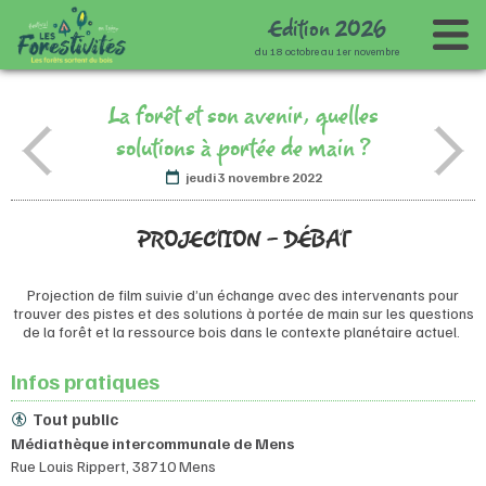
Edition
2
0
2
6
du 18 octobre au 1er novembre
Accueil
La forêt et son avenir, quelles
Le festival
solutions à portée de main ?
Programme
Présentation
jeudi 3 novembre 2022
Infos pratiques
Les co-porteurs
Agenda
PROJECTION - DÉBAT
Archives
Carte des animations
Partenaires
Agenda des éditions précédentes
Journée d'ouverture - 18 octobre
Projection de film suivie d’un échange avec des intervenants pour
Espace presse
Retour sur les Forestivités 2022
Partenaires
Spectacle
trouver des pistes et des solutions à portée de main sur les questions
de la forêt et la ressource bois dans le contexte planétaire actuel.
Contact
Retour sur les Forestivités 2024
Animations en Isère
Mécènat
Infos pratiques
Tout public
Médiathèque intercommunale de Mens
Rue Louis Rippert, 38710 Mens