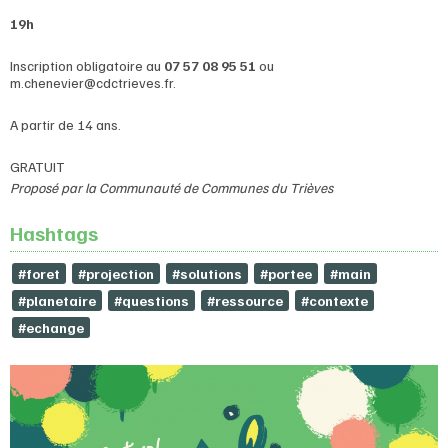
19h
Inscription obligatoire au
07 57 08 95 51
ou
m.chenevier@cdctrieves.fr.
A partir de 14 ans.
GRATUIT
Proposé par la Communauté de Communes du Trièves
Hashtags
#foret
#projection
#solutions
#portee
#main
#planetaire
#questions
#ressource
#contexte
#echange