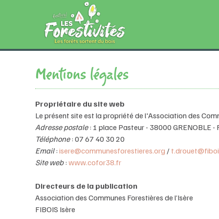
Mentions légales
Propriétaire du site web
Le présent site est la propriété de l'Association des Comm
Adresse postale
: 1 place Pasteur - 38000 GRENOBLE - 
Téléphone
: 07 67 40 30 20
Email
:
isere@communesforestieres.org
/
t.drouet@fibo
Site web
:
www.cofor38.fr
Directeurs de la publication
Association des Communes Forestières de l’Isère
FIBOIS Isère