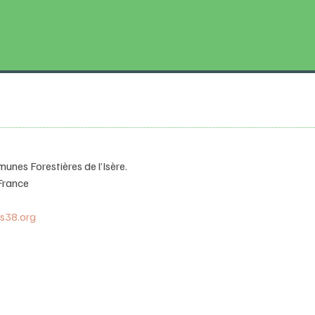
unes Forestières de l’Isère.
France
is38.org