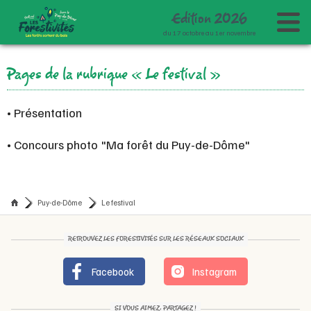
Edition
2
0
2
6
du 17 octobre au 1er novembre
Accueil
Pages de la rubrique « Le festival »
Le festival
Programme
Présentation
• Présentation
Partenaires
Concours photo
Agenda
• Concours photo "Ma forêt du Puy-de-Dôme"
Espace presse
Carte des animations
Contact
Puy-de-Dôme
Le festival
RETROUVEZ LES FORESTIVITÉS SUR LES RÉSEAUX SOCIAUX
Facebook
Instagram
SI VOUS AIMEZ, PARTAGEZ !