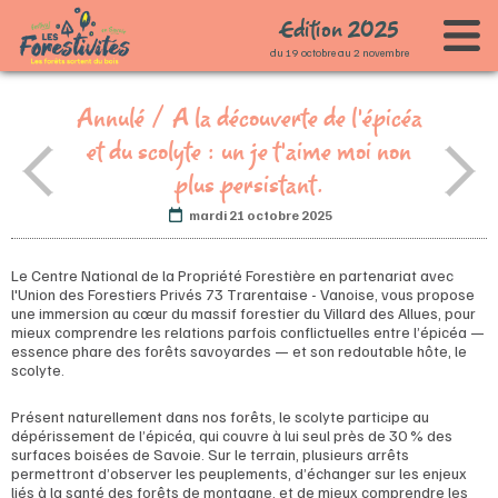
Edition
2
0
2
5
du 19 octobre au 2 novembre
Accueil
Annulé / A la découverte de l'épicéa
Le festival
et du scolyte : un je t’aime moi non
Programme
Présentation du festival
plus persistant.
Infos pratiques
Les co-porteurs
Agenda
mardi 21 octobre 2025
Partenaires
Carte des animations
Le Centre National de la Propriété Forestière en partenariat avec
Espace presse
Journée d'ouverture - 19 octobre
l'Union des Forestiers Privés 73 Trarentaise - Vanoise, vous propose
une immersion au cœur du massif forestier du Villard des Allues, pour
Contact
Spectacle "REBRANCHAGE"
mieux comprendre les relations parfois conflictuelles entre l’épicéa —
essence phare des forêts savoyardes — et son redoutable hôte, le
Spectacle "Ça souffle dans les arbres"
scolyte.
Présent naturellement dans nos forêts, le scolyte participe au
dépérissement de l’épicéa, qui couvre à lui seul près de 30 % des
surfaces boisées de Savoie. Sur le terrain, plusieurs arrêts
permettront d’observer les peuplements, d’échanger sur les enjeux
liés à la santé des forêts de montagne, et de mieux comprendre les