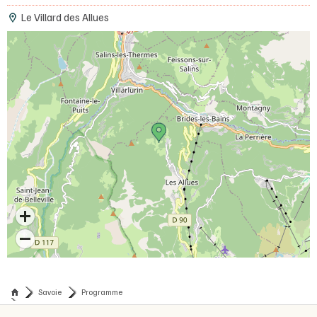
Le Villard des Allues
Savoie
Programme
Annulé / A la découverte de l'épicéa et du scolyte : un je t’aime moi non plus
persistant.