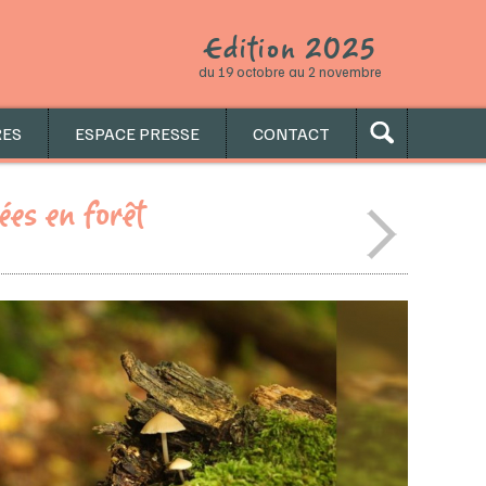
0
2
2
Edition
5
du 19 octobre au 2 novembre
RES
ESPACE PRESSE
CONTACT
ées en forêt