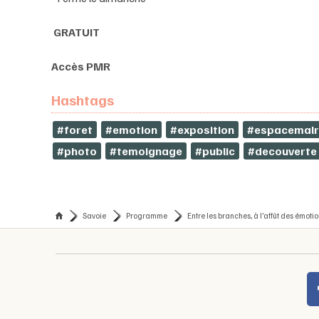
GRATUIT
Accès PMR
Hashtags
#foret
#emotion
#exposition
#espacemalr
#photo
#temoignage
#public
#decouverte
Savoie
Programme
Entre les branches, à l’affût des émoti