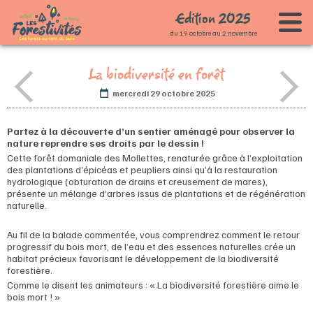
Edition
2
0
2
5
du 19 octobre au 2 novembre
Accueil
La biodiversité en forêt
Le festival
mercredi 29 octobre 2025
Programme
Présentation du festival
Infos pratiques
Les co-porteurs
Agenda
Partez à la découverte d’un sentier aménagé pour observer la
nature reprendre ses droits par le dessin !
Partenaires
Carte des animations
Cette forêt domaniale des Mollettes, renaturée grâce à l’exploitation
des plantations d’épicéas et peupliers ainsi qu’à la restauration
Espace presse
Journée d'ouverture - 19 octobre
hydrologique (obturation de drains et creusement de mares),
présente un mélange d’arbres issus de plantations et de régénération
Contact
Spectacle "REBRANCHAGE"
naturelle.
Spectacle "Ça souffle dans les arbres"
Au fil de la balade commentée, vous comprendrez comment le retour
progressif du bois mort, de l’eau et des essences naturelles crée un
habitat précieux favorisant le développement de la biodiversité
forestière.
Comme le disent les animateurs : « La biodiversité forestière aime le
bois mort ! »