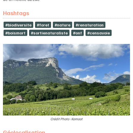
Hashtags
#biodiversite
#foret
#nature
#renaturation
#boismort
#sortienaturaliste
#onf
#censavoie
Crédit Photo : Komoot
Géolocalisation