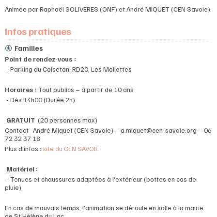
Animée par Raphaël SOLIVERES (ONF) et André MIQUET (CEN Savoie).
Infos pratiques
Familles
Point de rendez-vous :
- Parking du Coisetan, RD20, Les Mollettes
Horaires :
Tout publics – à partir de 10 ans
- Dès 14h00 (Durée 2h)
GRATUIT
(20 personnes max)
Contact : André Miquet (CEN Savoie) – a.miquet@cen-savoie.org – 06
72 32 37 18
Plus d'infos :
site du CEN SAVOIE
Matériel :
- Tenues et chaussures adaptées à l'extérieur (bottes en cas de
pluie)
En cas de mauvais temps, l’animation se déroule en salle à la mairie
de St Hélène du Lac.